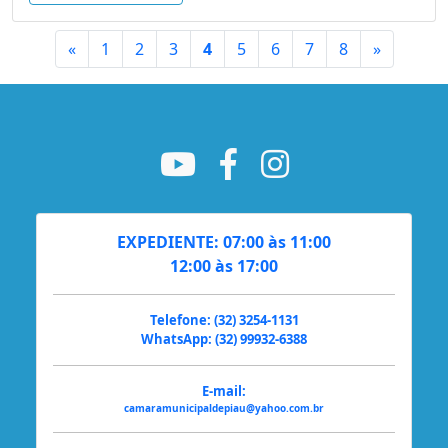
Primeiro
Último
«
1
2
3
4
5
6
7
8
»
EXPEDIENTE: 07:00 às 11:00
12:00 às 17:00
Telefone: (32) 3254-1131
WhatsApp: (32) 99932-6388
E-mail:
camaramunicipaldepiau@yahoo.com.br