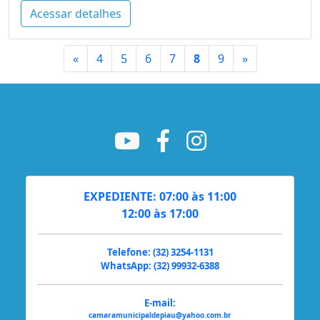
Acessar detalhes
Primeiro
Último
«
4
5
6
7
8
9
»
EXPEDIENTE: 07:00 às 11:00
12:00 às 17:00
Telefone: (32) 3254-1131
WhatsApp: (32) 99932-6388
E-mail:
camaramunicipaldepiau@yahoo.com.br