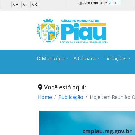
Alto contraste
[Alt + C]
A +
A -
A ↻
O Município
A Câmara
Licitações
Você está aqui:
Home
Publicação
Hoje tem Reunião O