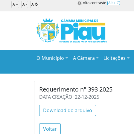
Alto contraste
[Alt + C]
A +
A -
A ↻
O Município
A Câmara
Licitações
Requerimento n° 393 2025
DATA CRIAÇÃO: 22-12-2025
Download do arquivo
Voltar