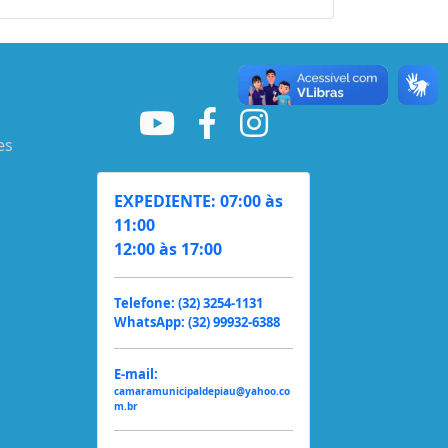
es
EXPEDIENTE: 07:00 às
11:00
12:00 às 17:00
Telefone: (32) 3254-1131
WhatsApp: (32) 99932-6388
E-mail:
camaramunicipaldepiau@yahoo.co
m.br