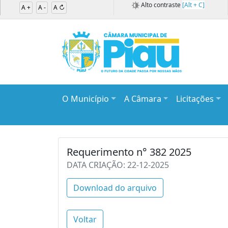
Alto contraste
[Alt + C]
A +
A -
A ↻
O Município
A Câmara
Licitações
Requerimento n° 382 2025
DATA CRIAÇÃO: 22-12-2025
Download do arquivo
Voltar