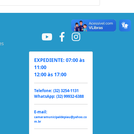
es
EXPEDIENTE: 07:00 às
11:00
12:00 às 17:00
Telefone: (32) 3254-1131
WhatsApp: (32) 99932-6388
E-mail:
camaramunicipaldepiau@yahoo.co
m.br