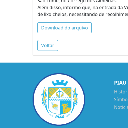
São Tomé, no Córrego dos Almeidas.
Além disso, informo que, na entrada da V
de lixo cheios, necessitando de recolhim
Download do arquivo
Voltar
PIAU
Histór
Símbo
Notíci