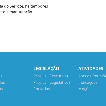
ila do Serrote, há tambores
ento e manutenção.
LEGISLAÇÃO
ATIVIDADES
ia
Proj. Lei (Executivo)
Atas de Reuniõ
los
Proj. Lei (Legislativo)
Indicações
as
Portarias
Moções